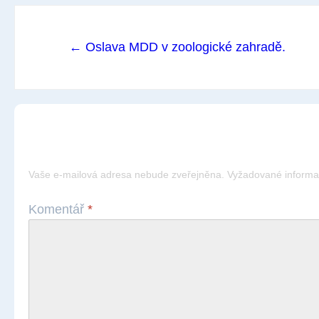
Post
← Oslava MDD v zoologické zahradě.
navigation
NAPSAT KOMENTÁŘ
Vaše e-mailová adresa nebude zveřejněna.
Vyžadované informa
Komentář
*