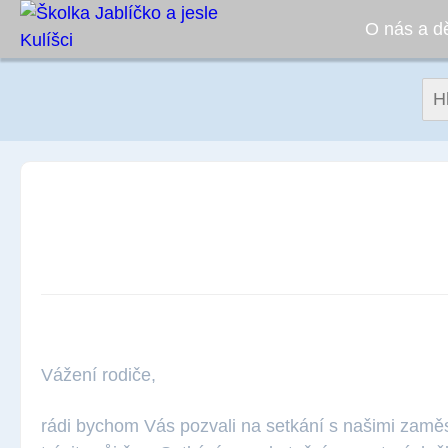
O nás a d
Vyh
Setkání s rodiči – odpol
2018
Vážení rodiče,
rádi bychom Vás pozvali na setkání s našimi zaměs