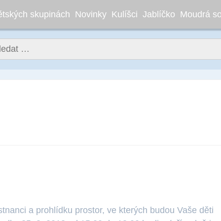
ětských skupinách
Novinky
Kulíšci
Jablíčko
Moudrá s
ledávání
edne otevřených dveří 25. 8
tnanci a prohlídku prostor, ve kterých budou Vaše děti