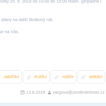
školky 25. 8. 2018 od 15:00 do 18:00 hodin. (případně i
plány na další školkový rok.
se na Vás.
Jablíčko
Kulíšci
rodiče
setkání
13.8.2018
vargova@zivotkolemnas.cz