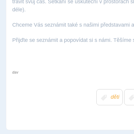
trávit svůj čas. Setkání se uskuteční v prostorách 
déle).
Chceme Vás seznámit také s našimi představami a 
Přijďte se seznámit a popovídat si s námi. Těšíme 
dav
děti